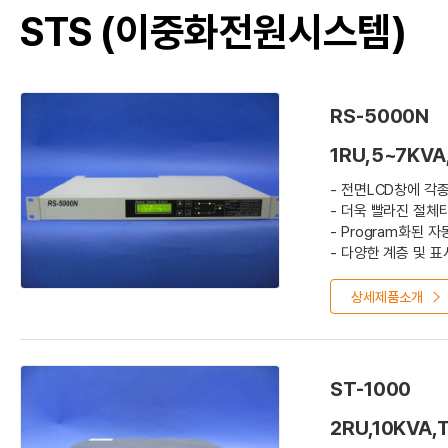
STS (이중화전원시스템)
RS-5000N
1RU,5~7KVA,
- 전면LCD창에 각
- 더욱 빨라진 절체타
- Program화된 
- 다양한 계층 및 
- Event History
상세제품소개
ST-1000
2RU,10KVA,