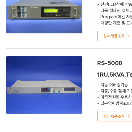
- 전면LCD창에 각
- 더욱 빨라진 절체타
- Program화된 
- 다양한 계층 및 
- Event History
상세제품소개
RS-5000
1RU,5KVA,T
- 지능 메터링기능
- 자동/수동 절체 
- 이중전원을 수용하
- 넓은입력범위±25
- 1u(44mm)크기
상세제품소개