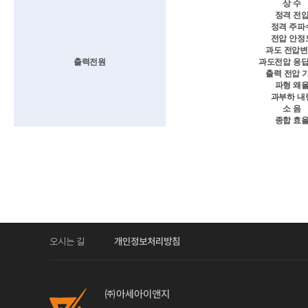
상 수
정격 전
정격 주파
전압 안정
과도 전압변
출력전원
과도전압 응
출력 전압 
파형 왜
과부하 내
소 음
종합 효
오시는 길
개인정보처리방침
㈜아세아이앤지