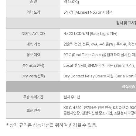
중 량
약 140Kg
외함 도장
5Y7/1 (Munsell No.) or 지정색
감시 및 표시
DISPLAY LCD
4×20 LCD 탑재 (Back Light 기능)
계측 기능
입출력 전압, 전류, KVA, 부하율(%), 주파수, 축
경보 이력
RTC (Real Time Clock)를 탑재하여 실시간 
통신포트(선택)
Local 및 NMS, SNMP 감시 지원 (Serial 방식)
Dry Port(선택)
Dry Contact Relay Board 지원 (Serial Po
품질보증
무상 수리기간
설치 후 1년
KS C 4310, 전기용품 안전 인증, KS Q ISO 900
보유 인증
클린사업장, 경영혁신형 중소기업, 조달청 나라장터
* 상기 규격은 성능개선을 위하여 변경될 수 있음.