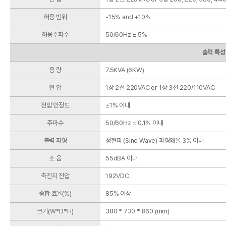
허용 범위
-15% and +10%
허용주파수
50/60Hz ± 5%
출력 특성
용 량
7.5KVA (6KW)
전 압
1상 2선 220VAC or 1상 3선 220/110VAC
전압 안정도
±1% 이내
주파수
50/60Hz ± 0.1% 이내
출력 파형
정현파 (Sine Wave) 파형왜율 3% 이내
소 음
55dBA 이내
축전지 전압
192VDC
종합 효율(%)
85% 이상
크기(W*D*H)
380 * 730 * 860 (mm)